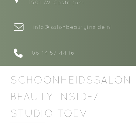
1901 AV Castricum
info@salonbeautyinside.nl
06 14 57 44 16
SCHOONHEIDSSALON
BEAUTY INSIDE/
STUDIO TOEV