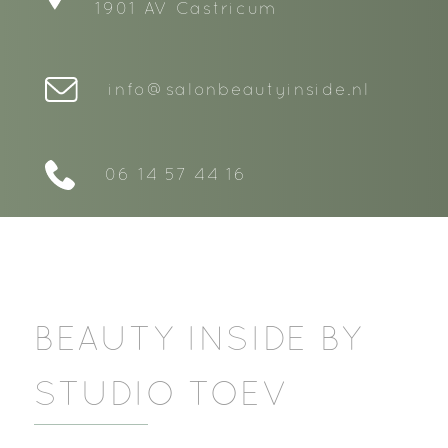
1901 AV Castricum
info@salonbeautyinside.nl
06 14 57 44 16
BEAUTY INSIDE BY
STUDIO TOEV